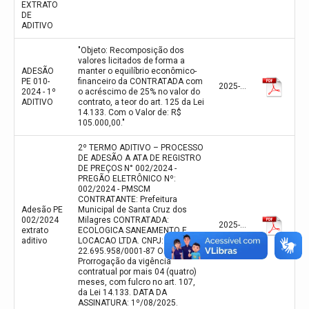
EXTRATO
DE
ADITIVO
"Objeto: Recomposição dos
valores licitados de forma a
ADESÃO
manter o equilíbrio econômico-
PE 010-
financeiro da CONTRATADA com
2025-09-23
2024 - 1º
o acréscimo de 25% no valor do
ADITIVO
contrato, a teor do art. 125 da Lei
14.133. Com o Valor de: R$
105.000,00."
2º TERMO ADITIVO – PROCESSO
DE ADESÃO A ATA DE REGISTRO
DE PREÇOS N° 002/2024 -
PREGÃO ELETRÔNICO Nº:
002/2024 - PMSCM
CONTRATANTE: Prefeitura
Adesão PE
Municipal de Santa Cruz dos
002/2024
Milagres CONTRATADA:
2025-08-01
extrato
ECOLOGICA SANEAMENTO E
aditivo
LOCACAO LTDA. CNPJ:
22.695.958/0001-87 OBJETO:
Prorrogação da vigência
contratual por mais 04 (quatro)
meses, com fulcro no art. 107,
da Lei 14.133. DATA DA
ASSINATURA: 1º/08/2025.