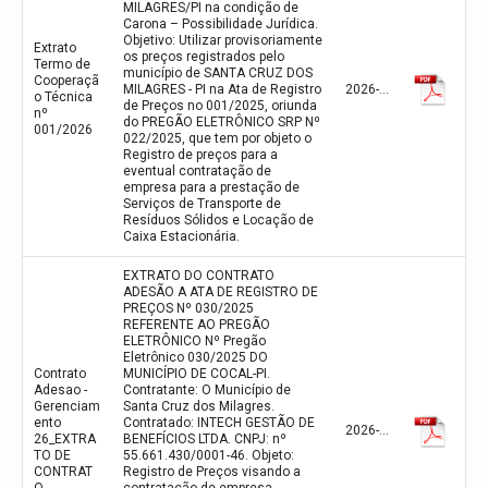
MILAGRES/PI na condição de
Carona – Possibilidade Jurídica.
Objetivo: Utilizar provisoriamente
Extrato
os preços registrados pelo
Termo de
município de SANTA CRUZ DOS
Cooperaçã
MILAGRES - PI na Ata de Registro
2026-02-24
o Técnica
de Preços no 001/2025, oriunda
nº
do PREGÃO ELETRÔNICO SRP Nº
001/2026
022/2025, que tem por objeto o
Registro de preços para a
eventual contratação de
empresa para a prestação de
Serviços de Transporte de
Resíduos Sólidos e Locação de
Caixa Estacionária.
EXTRATO DO CONTRATO
ADESÃO A ATA DE REGISTRO DE
PREÇOS Nº 030/2025
REFERENTE AO PREGÃO
ELETRÔNICO Nº Pregão
Eletrônico 030/2025 DO
Contrato
MUNICÍPIO DE COCAL-PI.
Adesao -
Contratante: O Município de
Gerenciam
Santa Cruz dos Milagres.
ento
Contratado: INTECH GESTÃO DE
2026-01-06
26_EXTRA
BENEFÍCIOS LTDA. CNPJ: nº
TO DE
55.661.430/0001-46. Objeto:
CONTRAT
Registro de Preços visando a