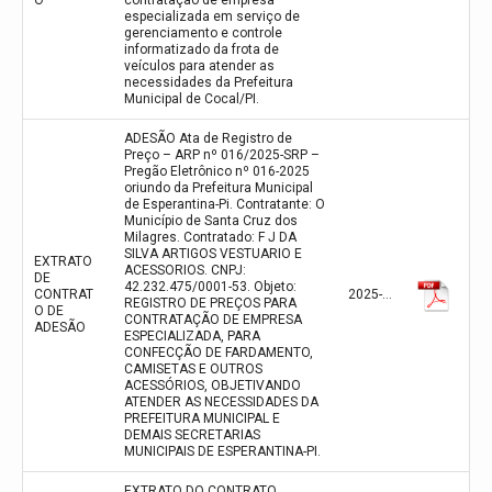
O
contratação de empresa
especializada em serviço de
gerenciamento e controle
informatizado da frota de
veículos para atender as
necessidades da Prefeitura
Municipal de Cocal/PI.
ADESÃO Ata de Registro de
Preço – ARP nº 016/2025-SRP –
Pregão Eletrônico nº 016-2025
oriundo da Prefeitura Municipal
de Esperantina-Pi. Contratante: O
Município de Santa Cruz dos
Milagres. Contratado: F J DA
SILVA ARTIGOS VESTUARIO E
EXTRATO
ACESSORIOS. CNPJ:
DE
42.232.475/0001-53. Objeto:
CONTRAT
2025-12-19
REGISTRO DE PREÇOS PARA
O DE
CONTRATAÇÃO DE EMPRESA
ADESÃO
ESPECIALIZADA, PARA
CONFECÇÃO DE FARDAMENTO,
CAMISETAS E OUTROS
ACESSÓRIOS, OBJETIVANDO
ATENDER AS NECESSIDADES DA
PREFEITURA MUNICIPAL E
DEMAIS SECRETARIAS
MUNICIPAIS DE ESPERANTINA-PI.
EXTRATO DO CONTRATO