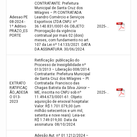
CONTRATANTE: Prefeitura
Municipal de Santa Cruz dos
Milagres – PI CONTRATADA:
Adesao PE
Leandro Comércio e Serviços
08-2024 -
Esportivos LTDA CNPJ: nº
1º Aditivo
36.140.831/0001-06 OBJETO:
2025-02-27
PRAZO_ES
Prorrogação da vigência
PORTE
contratual por mais 02 (dois)
meses, com fundamento no art.
107 da Lei nº 14.133/2021. DATA
DA ASSINATURA: 30/06/2024.
Retificação: publicação do
Processo de Inexigibilidade nº
013/2013 – Liberação 008/2014.
Contratante: Prefeitura Municipal
de Santa Cruz dos Milagres – PI.
EXTRATO
Contratada: Francisco das
RATIFICAÇ
Chagas Batista da Silva Júnior –
ÃO_ADESA
ME, inscrita no CNPJ sob nº
2025-02-12
O 013-
11.494.673/0001-61. Objeto:
2023
aquisição de enxoval hospitalar.
Valor: R$ 1.701.079,00 (um
milhão setecentos e um mil,
setenta e nove reais). Leia-se:
R$ 1.749.019,00. Data da
assinatura: 08/10/2024.
Adesão Aut. nº 01.1212/2024 –