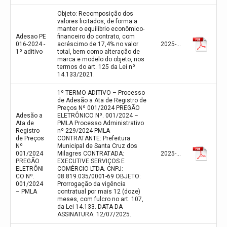
Objeto: Recomposição dos
valores licitados, de forma a
manter o equilíbrio econômico-
Adesao PE
financeiro do contrato, com
016-2024 -
acréscimo de 17,4% no valor
2025-07-31
1º aditivo
total, bem como alteração de
marca e modelo do objeto, nos
termos do art. 125 da Lei nº
14.133/2021.
1º TERMO ADITIVO – Processo
de Adesão a Ata de Registro de
Preços Nº 001/2024 PREGÃO
Adesão a
ELETRÔNICO Nº. 001/2024 –
Ata de
PMLA Processo Administrativo
Registro
nº 229/2024-PMLA
de Preços
CONTRATANTE: Prefeitura
Nº
Municipal de Santa Cruz dos
001/2024
Milagres CONTRATADA:
2025-07-12
PREGÃO
EXECUTIVE SERVIÇOS E
ELETRÔNI
COMÉRCIO LTDA. CNPJ:
CO Nº.
08.819.035/0001-69 OBJETO:
001/2024
Prorrogação da vigência
– PMLA
contratual por mais 12 (doze)
meses, com fulcro no art. 107,
da Lei 14.133. DATA DA
ASSINATURA: 12/07/2025.