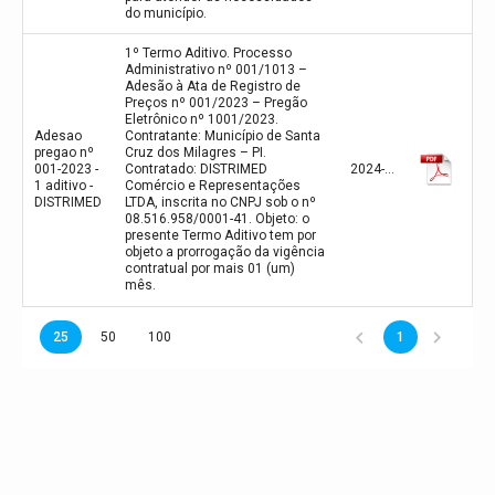
do município.
1º Termo Aditivo. Processo
Administrativo nº 001/1013 –
Adesão à Ata de Registro de
Preços nº 001/2023 – Pregão
Eletrônico nº 1001/2023.
Adesao
Contratante: Município de Santa
pregao nº
Cruz dos Milagres – PI.
001-2023 -
Contratado: DISTRIMED
2024-11-20
1 aditivo -
Comércio e Representações
DISTRIMED
LTDA, inscrita no CNPJ sob o nº
08.516.958/0001-41. Objeto: o
presente Termo Aditivo tem por
objeto a prorrogação da vigência
contratual por mais 01 (um)
mês.
25
50
100
1