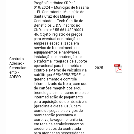
Pregão Eletrônico SRP nº
010/2024 – Município de Nazária
– PI. Contratante: Município de
Santa Cruz dos Milagres.
Contratado: 1 Tech Gestão de
Benefícios LTDA, inscrito no
CNPJ sob nº 55.661.430/0001-
46. Objeto: registro de preços
para eventual contratação de
empresa especializada em
serviço de fornecimento de
equipamentos e hardwares,
instalação e manutenção de
Contrato
plataforma integrada de suporte
Adesao -
operacional para telemetria e
Gerenciam
2025-01-30
controle externo de veículos via
ento -
satélite por GPS/GPRS/EDGE, e
ADESO
gerenciamento e controle
informatizado da frota, com uso
de cartões magnéticos e/ou
tecnologia similar como meio de
intermediação do pagamento
para aquisição de combustíveis
(gasolina e diesel S10), bem
como de peças e serviços de
manutenção preventiva e
corretiva, lavagem e funilaria,
em rede de estabelecimentos
credenciados da contratada
para atender as necessidades