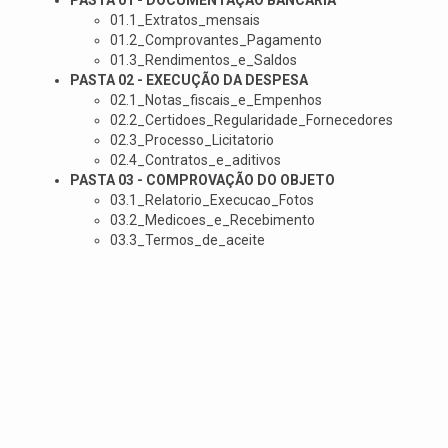
PASTA 01 - DOCUMENTAÇÃO BANCÁRIA
01.1_Extratos_mensais
01.2_Comprovantes_Pagamento
01.3_Rendimentos_e_Saldos
PASTA 02 - EXECUÇÃO DA DESPESA
02.1_Notas_fiscais_e_Empenhos
02.2_Certidoes_Regularidade_Fornecedores
02.3_Processo_Licitatorio
02.4_Contratos_e_aditivos
PASTA 03 - COMPROVAÇÃO DO OBJETO
03.1_Relatorio_Execucao_Fotos
03.2_Medicoes_e_Recebimento
03.3_Termos_de_aceite