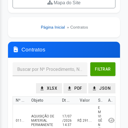
Mapa do Site
Página Inicial
» Contratos
Contratos
FILTRAR
XLSX
PDF
JSON
Nº Procedimento
Objeto
Dt Abert/Julg
Valor
Status
Ação
E
M
AQUISIÇÃO DE
17/07
VI
011/2026
MATERIAL
/2026
R$ 291.547,56(valor inicial) R$ 291.547,56(valor atualizado)
GÊ
PERMANENTE
14:37
N