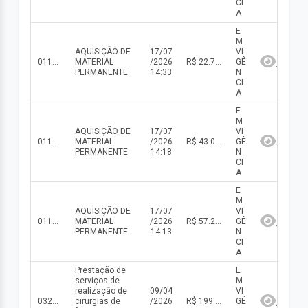
CI
A
E
M
AQUISIÇÃO DE
17/07
VI
011/2026
MATERIAL
/2026
R$ 22.712,35(valor inicial) R$ 22.712,35(valor atualizado)
GÊ
PERMANENTE
14:33
N
CI
A
E
M
AQUISIÇÃO DE
17/07
VI
011/2026
MATERIAL
/2026
R$ 43.010,00(valor inicial) R$ 43.010,00(valor atualizado)
GÊ
PERMANENTE
14:18
N
CI
A
E
M
AQUISIÇÃO DE
17/07
VI
011/2026
MATERIAL
/2026
R$ 57.289,26(valor inicial) R$ 57.289,26(valor atualizado)
GÊ
PERMANENTE
14:13
N
CI
A
Prestação de
E
serviços de
M
realização de
09/04
VI
032/2025
cirurgias de
/2026
R$ 199.900,00(valor inicial)
GÊ