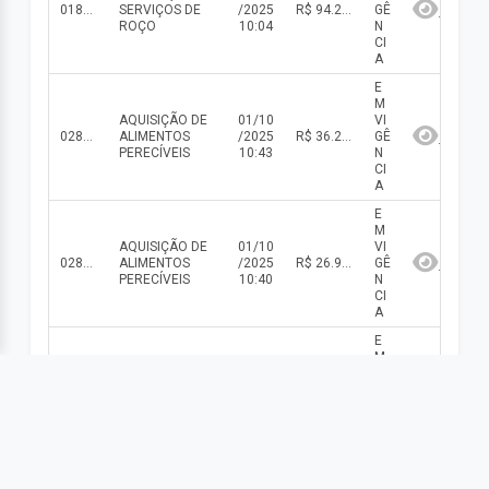
018/2025
SERVIÇOS DE
/2025
R$ 94.206,60(valor inicial) R$ 94.206,60(valor atualizado)
GÊ
ROÇO
10:04
N
CI
A
E
M
AQUISIÇÃO DE
01/10
VI
028/2025
ALIMENTOS
/2025
R$ 36.285,00(valor inicial) R$ 36.285,00(valor atualizado)
GÊ
PERECÍVEIS
10:43
N
CI
A
E
M
AQUISIÇÃO DE
01/10
VI
028/2025
ALIMENTOS
/2025
R$ 26.920,00(valor inicial) R$ 26.920,00(valor atualizado)
GÊ
PERECÍVEIS
10:40
N
CI
A
E
M
AQUISIÇÃO DE
01/10
VI
025/2025
ALIMENTOS
/2025
R$ 166.713,70(valor inicial) R$ 166.713,70(valor atualizado)
GÊ
PERECÍVEIS
10:36
N
CI
A