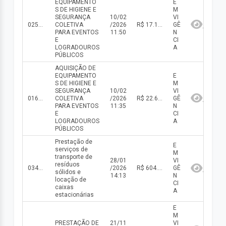
EQUIPAMENTO
E
S DE HIGIENE E
M
SEGURANÇA
10/02
VI
025/2025
COLETIVA
/2026
R$ 17.100,00(valor inicial) R$ 17.100,00(valor atualizado)
GÊ
PARA EVENTOS
11:50
N
E
CI
LOGRADOUROS
A
PÚBLICOS
AQUISIÇÃO DE
EQUIPAMENTO
E
S DE HIGIENE E
M
SEGURANÇA
10/02
VI
016/2025
COLETIVA
/2026
R$ 22.620,00(valor inicial)
GÊ
PARA EVENTOS
11:35
N
E
CI
LOGRADOUROS
A
PÚBLICOS
Prestação de
E
serviços de
M
transporte de
28/01
VI
resíduos
034/2025
/2026
R$ 604.800,00(valor inicial) R$ 604.800,00(valor atualizado)
GÊ
sólidos e
14:13
N
locação de
CI
caixas
A
estacionárias
E
M
PRESTAÇÃO DE
21/11
VI