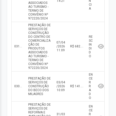
14:21
N
ASSOCIADOS
CI
AO TURISMO -
A
TERMO DE
CONVÊNIO Nº
972220/2024
PRESTAÇÃO DE
SERVIÇOS DE
CONSTRUÇÃO
DO CENTRO DE
RE
COMERCIALIZA
SC
07/04
ÇÃO DE
IN
031/2025
/2026
R$ 682.703,38(valor inicial) R$ 682.703,38(valor atualizado)
PRODUTOS
DI
11:09
ASSOCIADOS
D
AO TURISMO -
O
TERMO DE
CONVÊNIO Nº
972220/2024
EN
PRESTAÇÃO DE
CE
SERVIÇOS DE
03/04
R
030/2025
CONSTRUÇÃO
/2026
R$ 141.058,65(valor inicial) R$ 176.280,67(valor atualizado)
R
DO BECO DOS
10:09
A
MILAGRES
D
O
PRESTAÇÃO DE
EN
SERVIÇOS DE
CE
REFORMA E
31/03
R