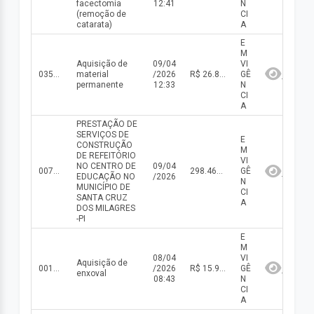
facectomia
12:41
N
(remoção de
CI
catarata)
A
E
M
Aquisição de
09/04
VI
035/2025
material
/2026
R$ 26.864,00(valor inicial) R$ 26.864,00(valor atualizado)
GÊ
permanente
12:33
N
CI
A
PRESTAÇÃO DE
SERVIÇOS DE
E
CONSTRUÇÃO
M
DE REFEITÓRIO
VI
NO CENTRO DE
09/04
007/2026
298.464,40
GÊ
EDUCAÇÃO NO
/2026
N
MUNICÍPIO DE
CI
SANTA CRUZ
A
DOS MILAGRES
-PI
E
M
08/04
VI
Aquisição de
001/2026
/2026
R$ 15.996,83(valor inicial) R$ 15.996,83(valor atualizado)
GÊ
enxoval
08:43
N
CI
A