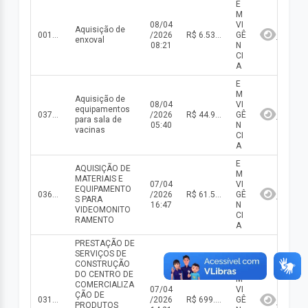
E
M
08/04
VI
Aquisição de
001/2026
/2026
R$ 6.539,17(valor inicial) R$ 6.539,17(valor atualizado)
GÊ
enxoval
08:21
N
CI
A
E
M
Aquisição de
08/04
VI
equipamentos
037/2025
/2026
R$ 44.901,00(valor inicial) R$ 44.901,00(valor atualizado)
GÊ
para sala de
05:40
N
vacinas
CI
A
E
AQUISIÇÃO DE
M
MATERIAIS E
07/04
VI
EQUIPAMENTO
036/2025
/2026
R$ 61.520,00(valor inicial) R$ 61.520,00(valor atualizado)
GÊ
S PARA
16:47
N
VIDEOMONITO
CI
RAMENTO
A
PRESTAÇÃO DE
SERVIÇOS DE
CONSTRUÇÃO
E
DO CENTRO DE
M
COMERCIALIZA
07/04
VI
ÇÃO DE
031/2025
/2026
R$ 699.703,38(valor inicial) R$ 699.703,38(valor atualizado)
GÊ
PRODUTOS