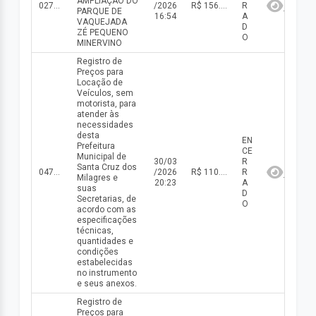
AMPLIAÇÃO DO
027/2025
/2026
R$ 156.061,56(valor inicial) R$ 156.061,56(valor atualizado)
R
PARQUE DE
16:54
A
VAQUEJADA
D
ZÉ PEQUENO
O
MINERVINO
Registro de
Preços para
Locação de
Veículos, sem
motorista, para
atender às
necessidades
desta
EN
Prefeitura
CE
Municipal de
30/03
R
Santa Cruz dos
047/2024
/2026
R$ 110.220,00(valor inicial) R$ 110.220,00(valor atualizado)
R
Milagres e
20:23
A
suas
D
Secretarias, de
O
acordo com as
especificações
técnicas,
quantidades e
condições
estabelecidas
no instrumento
e seus anexos.
Registro de
Preços para