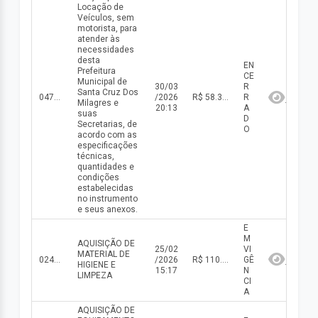
Locação de
Veículos, sem
motorista, para
atender às
necessidades
desta
EN
Prefeitura
CE
Municipal de
30/03
R
Santa Cruz Dos
047/2024
/2026
R$ 58.380,00(valor inicial) R$ 58.380,00(valor atualizado)
R
Milagres e
20:13
A
suas
D
Secretarias, de
O
acordo com as
especificações
técnicas,
quantidades e
condições
estabelecidas
no instrumento
e seus anexos.
E
M
AQUISIÇÃO DE
25/02
VI
MATERIAL DE
024/2026
/2026
R$ 110.655,20(valor inicial) R$ 110.655,20(valor atualizado)
GÊ
HIGIENE E
15:17
N
LIMPEZA
CI
A
AQUISIÇÃO DE