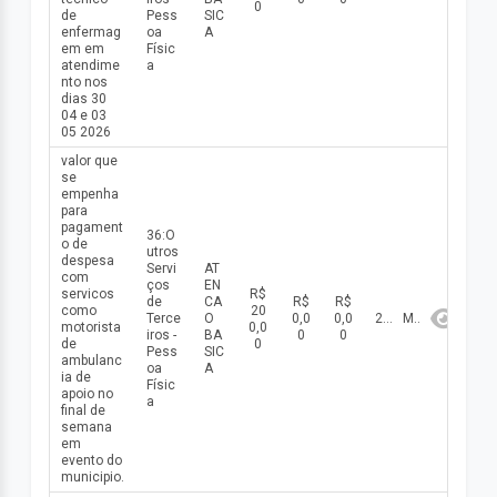
0
de
Pess
SIC
enfermag
oa
A
em em
Físic
atendime
a
nto nos
dias 30
04 e 03
05 2026
valor que
se
empenha
para
pagament
36:O
o de
utros
despesa
Servi
AT
com
ços
EN
servicos
R$
de
CA
R$
R$
como
20
Terce
O
0,0
0,0
2026
Maio
motorista
0,0
iros -
BA
0
0
de
0
Pess
SIC
ambulanc
oa
A
ia de
Físic
apoio no
a
final de
semana
em
evento do
municipio.