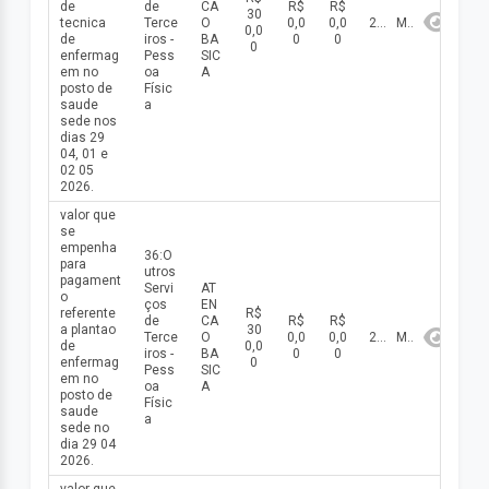
de
de
CA
R$
R$
30
tecnica
Terce
O
0,0
0,0
2026
Maio
0,0
de
iros -
BA
0
0
0
enfermag
Pess
SIC
em no
oa
A
posto de
Físic
saude
a
sede nos
dias 29
04, 01 e
02 05
2026.
valor que
se
empenha
36:O
para
utros
pagament
Servi
AT
o
ços
EN
referente
R$
de
CA
R$
R$
a plantao
30
Terce
O
0,0
0,0
2026
Maio
de
0,0
iros -
BA
0
0
enfermag
0
Pess
SIC
em no
oa
A
posto de
Físic
saude
a
sede no
dia 29 04
2026.