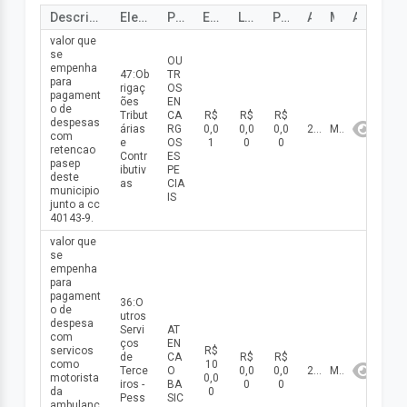
Descrição
Elemento de despesa
Programa
Empenho
Liquidado
Pago
Ano
Mês
Ação
valor que
se
OU
empenha
47:Ob
TR
para
rigaç
OS
pagament
ões
EN
o de
Tribut
CA
R$
R$
R$
despesas
árias
RG
0,0
0,0
0,0
2026
Maio
com
e
OS
1
0
0
retencao
Contr
ES
pasep
ibutiv
PE
deste
as
CIA
municipio
IS
junto a cc
40143-9.
valor que
se
empenha
para
pagament
36:O
o de
utros
despesa
Servi
AT
com
ços
EN
servicos
R$
de
CA
R$
R$
como
10
Terce
O
0,0
0,0
2026
Maio
motorista
0,0
iros -
BA
0
0
da
0
Pess
SIC
ambulanc