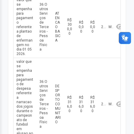
valor que
se
36:O
empenha
utros
para
Servi
AT
pagament
ços
EN
R$
o
de
CA
R$
R$
30
referente
Terce
O
0,0
0,0
2026
Maio
0,0
a plantao
iros -
BA
0
0
0
de
Pess
SIC
enferman
oa
A
gem no
Físic
dia 01 05
a
2026.
valor que
se
empenha
para
pagament
36:O
o de
utros
DE
despesa
Servi
SP
referente
ços
OR
a
R$
R$
R$
de
TO
narracao
31
31
31
Terce
CO
2026
Maio
dos jogos
6,0
6,0
6,0
iros -
MU
durante o
0
0
0
Pess
NIT
campeon
oa
ARI
ato de
Físic
O
futebol
a
em
alusao ao