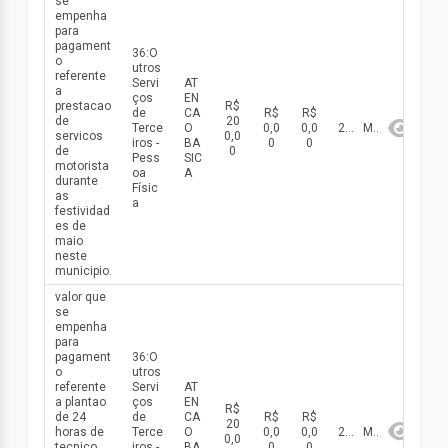
se
empenha
para
pagament
36:O
o
utros
referente
Servi
AT
a
ços
EN
prestacao
R$
de
CA
R$
R$
de
20
Terce
O
0,0
0,0
2026
Maio
servicos
0,0
iros -
BA
0
0
de
0
Pess
SIC
motorista
oa
A
durante
Físic
as
a
festividad
es de
maio
neste
municipio.
valor que
se
empenha
para
pagament
36:O
o
utros
referente
Servi
AT
a plantao
ços
EN
R$
de 24
de
CA
R$
R$
20
horas de
Terce
O
0,0
0,0
2026
Maio
0,0
tecnico
iros -
BA
0
0