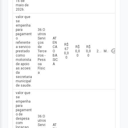
16 de
maio de
2026.
valor que
se
empenha
para
36:O
pagament
utros
o
Servi
AT
referente
ços
EN
R$
a servico
de
CA
R$
R$
67
prestado
Terce
O
0,0
0,0
2026
Maio
0,0
como
iros -
BA
0
0
0
motorista
Pess
SIC
de apoio
oa
A
as acoes
Físic
da
a
secretaria
municipal
de saude.
valor que
se
empenha
para
pagament
o de
36:O
despesa
utros
com
Servi
AT
locacao