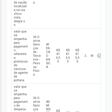
de saude
a
localizad
a na rua
chico
vista
alegre s
n.
valor que
se
36:O
empenha
utros
para
Servi
AT
pagament
ços
EN
o
R$
R$
R$
de
CA
referente
81
81
81
Terce
O
2026
Maio
a
0,5
0,5
0,5
iros -
BA
prestacao
0
0
0
Pess
SIC
de
oa
A
servicos
Físic
de agente
a
de
portaria.
valor que
se
empenha
para
36:O
pagament
utros
AD
o de
Servi
MI
despesa
ços
NIS
R$