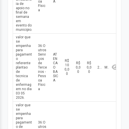
oa
A
ia de
Físic
apoio no
a
final de
semana
em
evento do
municipio.
valor que
se
empenha
36:O
para
utros
pagament
Servi
AT
o
ços
EN
R$
referente
de
CA
R$
R$
10
plantao
Terce
O
0,0
0,0
2026
Maio
0,0
de
iros -
BA
0
0
0
tecnica
Pess
SIC
de
oa
A
enfermag
Físic
em no dia
a
03 05
2026.
valor que
se
empenha
para
pagament
36:O
o de
utros