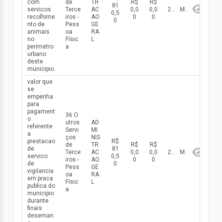
com
de
TR
R$
R$
81
servicos
Terce
AC
0,0
0,0
2026
Maio
0,5
recolhime
iros -
AO
0
0
0
nto de
Pess
GE
animais
oa
RA
no
Físic
L
perimetro
a
urbano
deste
municipio.
valor que
se
empenha
para
pagament
36:O
o
utros
AD
referente
Servi
MI
a
ços
NIS
prestacao
R$
de
TR
R$
R$
de
81
Terce
AC
0,0
0,0
2026
Maio
servico
0,5
iros -
AO
0
0
de
0
Pess
GE
vigilancia
oa
RA
em praca
Físic
L
publica do
a
municipio
durante
finais
deseman