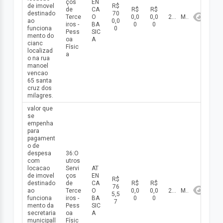
ços
EN
de imovel
R$
de
CA
R$
R$
destinado
70
Terce
O
0,0
0,0
2026
Maio
ao
0,0
iros -
BA
0
0
funciona
0
Pess
SIC
mento do
oa
A
cianc
Físic
localizad
a
o na rua
manoel
vencao
65 santa
cruz dos
milagres.
valor que
se
empenha
para
pagament
o de
despesa
36:O
com
utros
locacao
Servi
AT
de imovel
ços
EN
R$
destinado
de
CA
R$
R$
76
ao
Terce
O
0,0
0,0
2026
Maio
5,5
funciona
iros -
BA
0
0
7
mento da
Pess
SIC
secretaria
oa
A
municipall
Físic