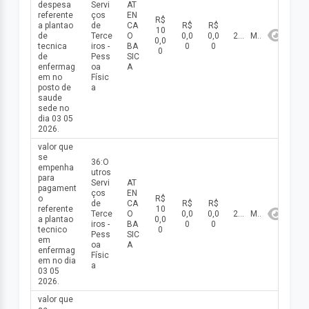
despesa
Servi
AT
referente
ços
EN
R$
a plantao
de
CA
R$
R$
10
de
Terce
O
0,0
0,0
2026
Maio
0,0
tecnica
iros -
BA
0
0
0
de
Pess
SIC
enfermag
oa
A
em no
Físic
posto de
a
saude
sede no
dia 03 05
2026.
valor que
se
36:O
empenha
utros
para
Servi
AT
pagament
ços
EN
o
R$
de
CA
R$
R$
referente
10
Terce
O
0,0
0,0
2026
Maio
a plantao
0,0
iros -
BA
0
0
tecnico
0
Pess
SIC
em
oa
A
enfermag
Físic
em no dia
a
03 05
2026.
valor que