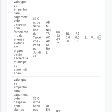
valor que
se
empenha
para
pagament
39:O
o de
utros
AD
despesa
Servi
MI
com
ços
NIS
fornecime
R$
de
TR
R$
R$
nto de
22
Terce
AC
0,0
0,0
2026
Maio
energia
4,7
iros -
AO
0
0
eletrica
2
Pess
GE
em
oa
RA
orgaos
Jurídi
L
desta
ca
secretaria
municipal
de
administr
acao.
valor que
se
empenha
para
pagament
o de
36:O
despesa
utros
com
Servi
AT
plantao
ços
EN
R$