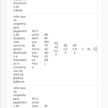
aniversari
o da
cidade.
valor que
se
empenha
para
pagament
36:O
o de
utros
AD
despesa
Servi
MI
com
ços
NIS
R$
servicos
de
TR
R$
R$
43
gerais
Terce
AC
0,0
0,0
2026
Maio
0,0
destinado
iros -
AO
0
0
0
s a
Pess
GE
manutenc
oa
RA
ao e
Físic
L
conserva
a
cao de
area de
predios
publicos.
valor que
se
empenha
para
39:O
pagament
utros
o de
Servi
AT