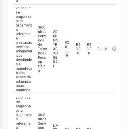
a
valor que
se
empenha
para
pagament
36:O
o
utros
AD
referente
Servi
MI
a
ços
NIS
prestacao
R$
de
TR
R$
R$
servicos
81
Terce
AC
0,0
0,0
2026
Maio
adminitrat
0,5
iros -
AO
0
0
ivos
0
Pess
GE
destinado
oa
RA
s a
Físic
L
manuteca
a
o das
acoes da
administr
acao
municipal.
valor que
se
empenha
para
pagament
36:O
o
utros
referente
Servi
LIM
a
ços