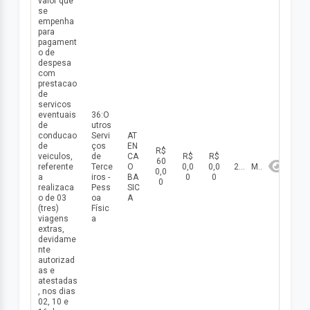
valor que
se
empenha
para
pagament
o de
despesa
com
prestacao
de
servicos
eventuais
36:O
de
utros
conducao
Servi
AT
de
ços
EN
R$
veiculos,
de
CA
R$
R$
60
referente
Terce
O
0,0
0,0
2026
Maio
0,0
a
iros -
BA
0
0
0
realizaca
Pess
SIC
o de 03
oa
A
(tres)
Físic
viagens
a
extras,
devidame
nte
autorizad
as e
atestadas
, nos dias
02, 10 e