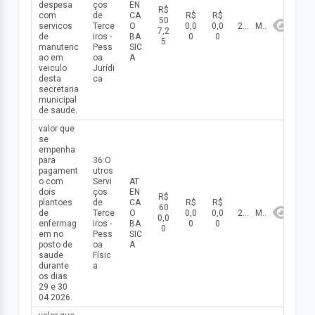
despesa
ços
EN
R$
com
de
CA
R$
R$
50
servicos
Terce
O
0,0
0,0
2026
Maio
7,2
de
iros -
BA
0
0
5
manutenc
Pess
SIC
ao em
oa
A
veiculo
Jurídi
desta
ca
secretaria
municipal
de saude.
valor que
se
empenha
para
36:O
pagament
utros
o com
Servi
AT
dois
ços
EN
R$
plantoes
de
CA
R$
R$
60
de
Terce
O
0,0
0,0
2026
Maio
0,0
enfermag
iros -
BA
0
0
0
em no
Pess
SIC
posto de
oa
A
saude
Físic
durante
a
os dias
29 e 30
04 2026.