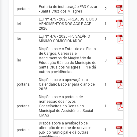
Portaria de instauração PAD Cezar
portaria
27/03/2026
- Santa Cruz dos Milagres
LEI Nº 475 - 2026 - REAJUSTE DOS
lei
VENCIMENTOS DOS ACS E ACE -
10/03/2026
2026
LEI Nº 476 - 2026 - PL SALÁRIO
lei
10/03/2026
MÍNIMO COMISSIONADOS
Dispõe sobre o Estatuto e o Plano
de Cargos, Carreiras e
Vencimentos do Magistério da
lei
04/02/2026
Educação Básica do Município de
Santa Cruz dos Milagres – PI e dá
outras providências.
Dispõe sobre a aprovação do
portaria
Calendário Escolar para o ano de
16/01/2026
2026.
Dispõe sobre a portaria de
nomeação dos novos
portaria
Conselheiros do Conselho
16/01/2026
Municipal de Assistência Social -
CMAS
Dispõe sobre a averbação de
alteração de nome de servidor
portaria
14/01/2026
público municipal e dá outras