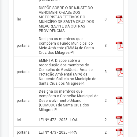
providências.
DISPÕE SOBRE O REAJUSTE DO
VENCIMENTO-BASE DOS
MOTORISTAS EFETIVOS DO
lei
08/01/2026
MUNICÍPIO DE SANTA CRUZ DOS
MILAGRES/PI E DÁ OUTRAS
PROVIDÊNCIAS.
Designa os membros que
compõem o Fundo Municipal do
portaria
31/12/2025
Meio Ambiente (FMMA) de Santa
Cruz dos Milagres-PI
EMENTA: Dispõe sobre a
recondução dos membros do
Conselho de Gestão da Área de
portaria
31/12/2025
Proteção Ambiental (APA) da
Nascente Galileia no Município de
Santa Cruz dos Milagres-PI.
Designa os membros que
compõem o Conselho Municipal de
portaria
Desenvolvimento Urbano
29/12/2025
(COMUDU) de Santa Cruz dos
Milagres-PI.
lei
LEI Nº 472 - 2025 - LOA
22/12/2025
portaria
LEI Nº 473 - 2025 - PPA
22/12/2025