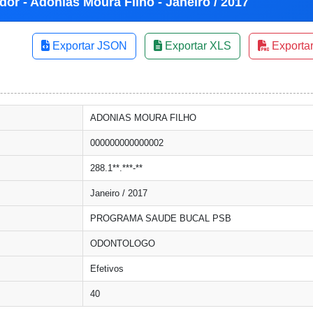
dor - Adonias Moura Filho - Janeiro / 2017
Exportar JSON
Exportar XLS
Exporta
ADONIAS MOURA FILHO
000000000000002
288.1**.***-**
Janeiro / 2017
PROGRAMA SAUDE BUCAL PSB
ODONTOLOGO
Efetivos
40