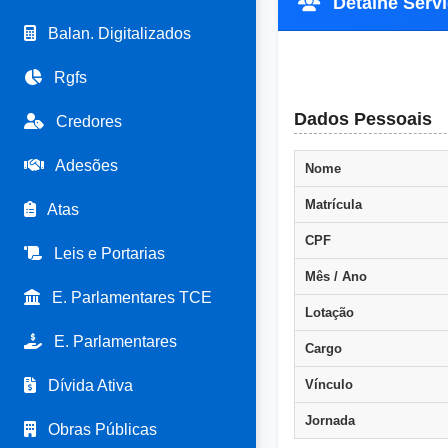
Detalhe Servi
Balan. Digitalizados
Rgfs
Dados Pessoais
Credores
Adesões
Nome
Matrícula
Atas
CPF
Leis e Portarias
Mês / Ano
E. Parlamentares TCE
Lotação
E. Parlamentares
Cargo
Dívida Ativa
Vínculo
Jornada
Obras Públicas