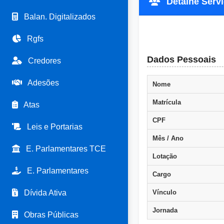
Detalhe Servi
Balan. Digitalizados
Rgfs
Dados Pessoais
Credores
Adesões
Nome
Matrícula
Atas
CPF
Leis e Portarias
Mês / Ano
E. Parlamentares TCE
Lotação
E. Parlamentares
Cargo
Dívida Ativa
Vínculo
Jornada
Obras Públicas