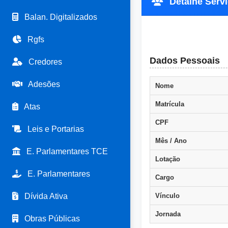
Detalhe Servi
Balan. Digitalizados
Rgfs
Dados Pessoais
Credores
Adesões
Nome
Matrícula
Atas
CPF
Leis e Portarias
Mês / Ano
E. Parlamentares TCE
Lotação
E. Parlamentares
Cargo
Dívida Ativa
Vínculo
Jornada
Obras Públicas