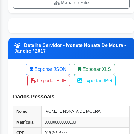
Mapa do Site
Detalhe Servidor - Ivonete Nonata De Moura -
Janeiro / 2017
Exportar JSON
Exportar XLS
Exportar PDF
Exportar JPG
Dados Pessoais
Nome
IVONETE NONATA DE MOURA
Matrícula
000000000000100
CPF
918.3**.***-**