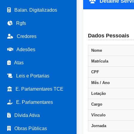
Detalhe Servid
Balan. Digitalizados
Rgfs
Dados Pessoais
Credores
Adesões
Nome
Matrícula
Atas
CPF
Leis e Portarias
Mês / Ano
E. Parlamentares TCE
Lotação
E. Parlamentares
Cargo
Dívida Ativa
Vínculo
Jornada
Obras Públicas