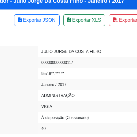
or - Julio Jorge Da Costa Filho - Janeiro / 2017
Exportar JSON
Exportar XLS
Exporta
JULIO JORGE DA COSTA FILHO
000000000000117
957.9**.***-**
Janeiro / 2017
ADMINISTRAÇÃO
VIGIA
À disposição (Cessionário)
40