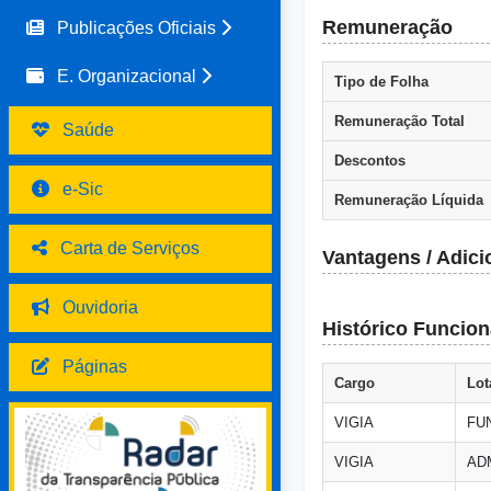
Remuneração
Publicações Oficiais
E. Organizacional
Tipo de Folha
Remuneração Total
Saúde
Descontos
e-Sic
Remuneração Líquida
Carta de Serviços
Vantagens / Adici
Ouvidoria
Histórico Funcion
Páginas
Cargo
Lot
VIGIA
FU
VIGIA
AD