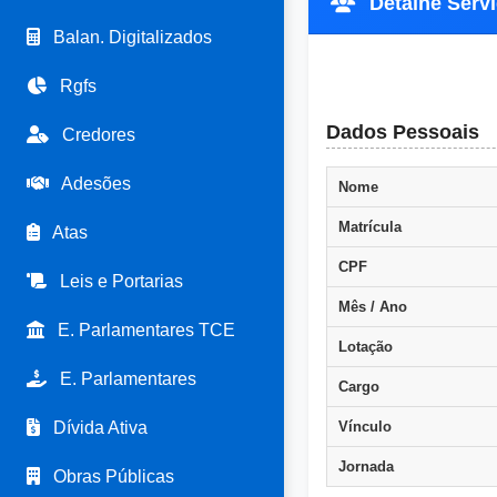
Detalhe Servid
Balan. Digitalizados
Rgfs
Dados Pessoais
Credores
Adesões
Nome
Matrícula
Atas
CPF
Leis e Portarias
Mês / Ano
E. Parlamentares TCE
Lotação
E. Parlamentares
Cargo
Dívida Ativa
Vínculo
Jornada
Obras Públicas